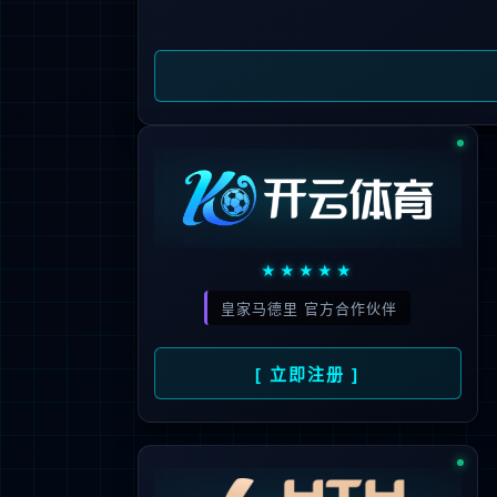
设
备
专
业
制
造
商-
XK
星
空
(中
国)